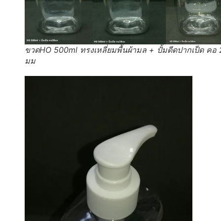
ขวดHO 500ml ทรงเหลี่ยมพื้นผ้ามล + ปั้มดีดปากเป็ด คอ
มม