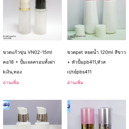
ขวดแก้วขุ่น VN02-15ml
ขวดpet หยดน้ำ 120ml สีขาว
คอ18 + ปั้มเจลครอบทั้งฝา
+ หัวปั้มpb411,หัวส
kเงิน,ทอง
เปรย์pbs411
อ่านเพิ่ม
อ่านเพิ่ม