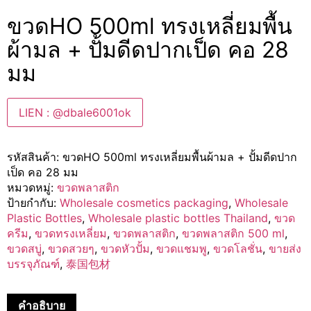
ขวดHO 500ml ทรงเหลี่ยมพื้น
ผ้ามล + ปั้มดีดปากเป็ด คอ 28
มม
LIEN : @dbale6001ok
รหัสสินค้า:
ขวดHO 500ml ทรงเหลี่ยมพื้นผ้ามล + ปั้มดีดปาก
เป็ด คอ 28 มม
หมวดหมู่:
ขวดพลาสติก
ป้ายกำกับ:
Wholesale cosmetics packaging
,
Wholesale
Plastic Bottles
,
Wholesale plastic bottles Thailand
,
ขวด
ครีม
,
ขวดทรงเหลี่ยม
,
ขวดพลาสติก
,
ขวดพลาสติก 500 ml
,
ขวดสบู่
,
ขวดสวยๆ
,
ขวดหัวปั้ม
,
ขวดแชมพู
,
ขวดโลชั่น
,
ขายส่ง
บรรจุภัณฑ์
,
泰国包材
คำอธิบาย