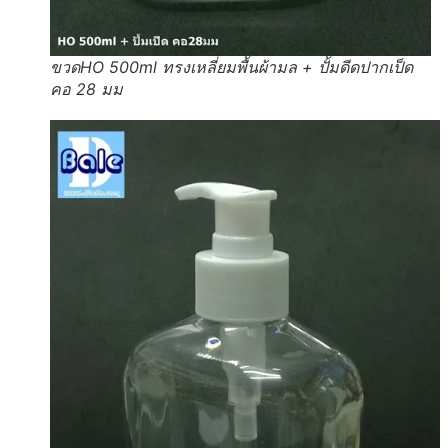
ขวดHO 500ml ทรงเหลี่ยมพื้นผ้ามล + ปั้มดีดปากเป็ด
คอ 28 มม