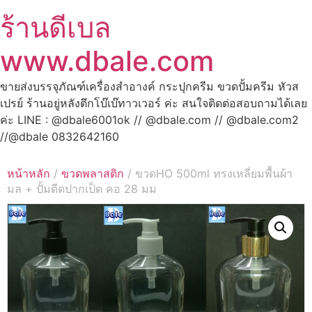
ร้านดีเบล
www.dbale.com
ขายส่งบรรจุภัณฑ์เครื่องสำอางค์ กระปุกครีม ขวดปั้มครีม หัวส
เปรย์ ร้านอยู่หลังตึกโบ๊เบ๊ทาวเวอร์ ค่ะ สนใจติดต่อสอบถามได้เลย
ค่ะ LINE : @dbale6001ok // @dbale.com // @dbale.com2
//@dbale 0832642160
หน้าหลัก
/
ขวดพลาสติก
/ ขวดHO 500ml ทรงเหลี่ยมพื้นผ้า
มล + ปั้มดีดปากเป็ด คอ 28 มม