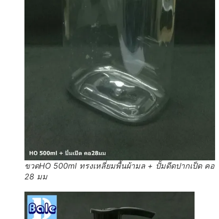
ขวดHO 500ml ทรงเหลี่ยมพื้นผ้ามล + ปั้มดีดปากเป็ด คอ
28 มม