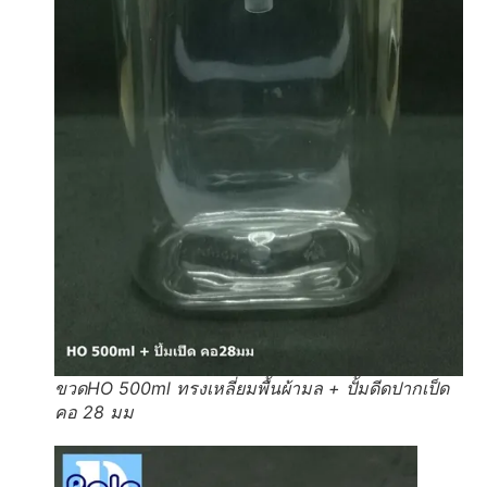
ขวดHO 500ml ทรงเหลี่ยมพื้นผ้ามล + ปั้มดีดปากเป็ด
คอ 28 มม