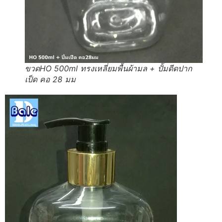
ขวดHO 500ml ทรงเหลี่ยมพื้นผ้ามล + ปั้มดีดปาก
เป็ด คอ 28 มม