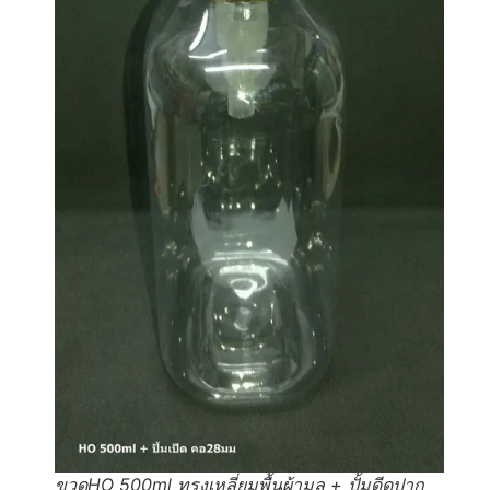
ขวดHO 500ml ทรงเหลี่ยมพื้นผ้ามล + ปั้มดีดปาก