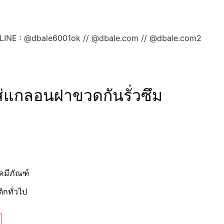
ลยค่ะ LINE : @dbale6001ok // @dbale.com // @dbale.com2
่แกลอนฝาขวดกันรั่วซึม
คมีภัณฑ์
ิกทั่วไป