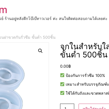
om
ปรย์ ร้านอยู่หลังตึกโบ๊เบ๊ทาวเวอร์ ค่ะ สนใจติดต่อสอบถามได้เ
ฝาขวดกันรั่วซึม ขั้นต่ำ 500ชิ้น
จุกในสำหรับใส
ขั้นต่ำ 500ชิ้น
0.00
฿
ป้องกันการรั่วซึม 100%
เหมาะสำหรับบรรจุภัณฑ์เ
ใช้ได้กับถังและขวดพลาสต
หยิบใส่ตะกร้า