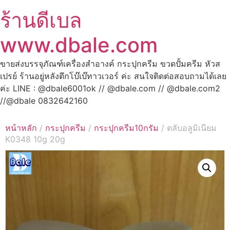
ร้านดีเบล
www.dbale.com
ขายส่งบรรจุภัณฑ์เครื่องสำอางค์ กระปุกครีม ขวดปั้มครีม หัวส
เปรย์ ร้านอยู่หลังตึกโบ๊เบ๊ทาวเวอร์ ค่ะ สนใจติดต่อสอบถามได้เลย
ค่ะ LINE : @dbale6001ok // @dbale.com // @dbale.com2
//@dbale 0832642160
หน้าหลัก
/
กระปุกครีม
/
กระปุกครีม10กรัม
/ ตลับอลูมิเนียม
K0348 10g 20g