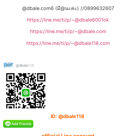
@dbale.com6 (มี@นะค่ะ) //0899632607
https://line.me/ti/p/~@dbale6001ok
https://line.me/ti/p/~@dbale.com
https://line.me/ti/p/~@dbale118.com
ID: @dbale118
official Line account