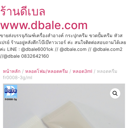
ร้านดีเบล
www.dbale.com
ขายส่งบรรจุภัณฑ์เครื่องสำอางค์ กระปุกครีม ขวดปั้มครีม หัวส
เปรย์ ร้านอยู่หลังตึกโบ๊เบ๊ทาวเวอร์ ค่ะ สนใจติดต่อสอบถามได้เลย
ค่ะ LINE : @dbale6001ok // @dbale.com // @dbale.com2
//@dbale 0832642160
หน้าหลัก
/
หลอดโฟม/หลอดครีม
/
หลอด3ml
/ หลอดครีม
fr0008-3g/ml