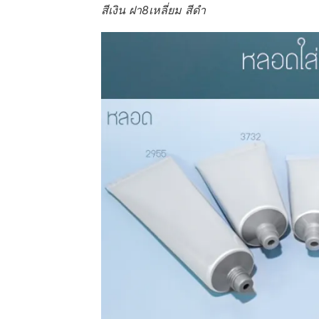
สีเงิน ฝา8เหลี่ยม สีดำ