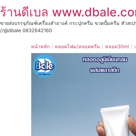
ร้านดีเบล www.dbale.c
ขายส่งบรรจุภัณฑ์เครื่องสำอางค์ กระปุกครีม ขวดปั้มครีม หัวสเ
//@dbale 0832642160
หน้าหลัก
/
หลอดโฟม/หลอดครีม
/
หลอด30ml
/ ห