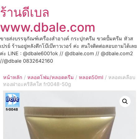
ร้านดีเบล
www.dbale.com
ขายส่งบรรจุภัณฑ์เครื่องสำอางค์ กระปุกครีม ขวดปั้มครีม หัวส
เปรย์ ร้านอยู่หลังตึกโบ๊เบ๊ทาวเวอร์ ค่ะ สนใจติดต่อสอบถามได้เลย
ค่ะ LINE : @dbale6001ok // @dbale.com // @dbale.com2
//@dbale 0832642160
หน้าหลัก
/
หลอดโฟม/หลอดครีม
/
หลอด50ml
/ หลอดเคลือบ
ทองฝาอะคริลิคใส fr0048-50g