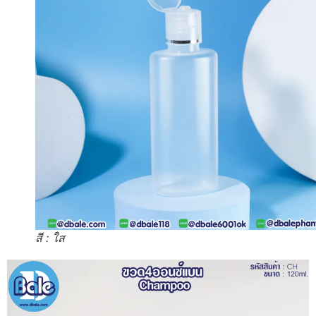
สี : ใส