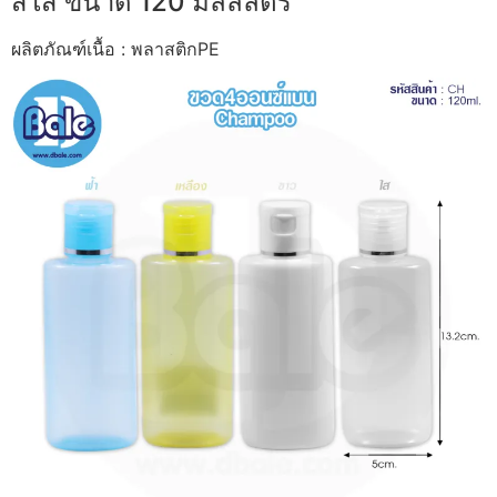
สีใส ขนาด 120 มิลลิลิตร
ผลิตภัณฑ์เนื้อ : พลาสติกPE