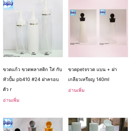
ขวดแก้ว ขวดพลาสติก ใส่ กับ
ขวดpetจรวด แบน + ฝา
หัวปั้ม pb410 #24 ฝาครอบ
เกลียวเหรียญ 140ml
ตัว r
อ่านเพิ่ม
อ่านเพิ่ม