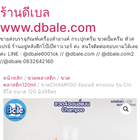
ร้านดีเบล
www.dbale.com
ขายส่งบรรจุภัณฑ์เครื่องสำอางค์ กระปุกครีม ขวดปั้มครีม หัวส
เปรย์ ร้านอยู่หลังตึกโบ๊เบ๊ทาวเวอร์ ค่ะ สนใจติดต่อสอบถามได้เลย
ค่ะ LINE : @dbale6001ok // @dbale.com // @dbale.com2
//@dbale 0832642160
หน้าหลัก
/
ขวดพลาสติก
/
ขวด
พลาสติก120ml
/ ขวดCHAMPOO 4ออนซ์ ทรงแบน รุ่น CH
สีใส ขนาด 120 มิลลิลิตร