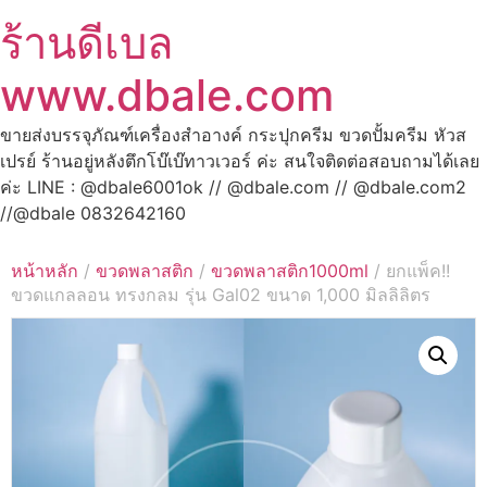
ร้านดีเบล
www.dbale.com
ขายส่งบรรจุภัณฑ์เครื่องสำอางค์ กระปุกครีม ขวดปั้มครีม หัวส
เปรย์ ร้านอยู่หลังตึกโบ๊เบ๊ทาวเวอร์ ค่ะ สนใจติดต่อสอบถามได้เลย
ค่ะ LINE : @dbale6001ok // @dbale.com // @dbale.com2
//@dbale 0832642160
หน้าหลัก
/
ขวดพลาสติก
/
ขวดพลาสติก1000ml
/ ยกแพ็ค!!
ขวดแกลลอน ทรงกลม รุ่น Gal02 ขนาด 1,000 มิลลิลิตร