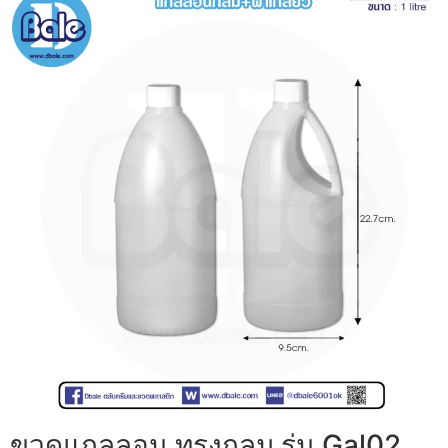
ขวดแกลลอน ทรงกลม รุ่น Gal02