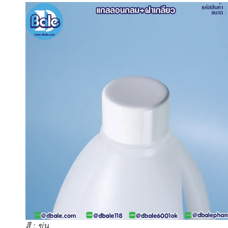
สี : ขุ่น