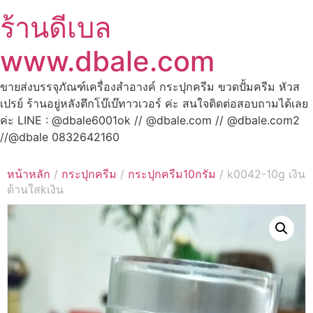
ร้านดีเบล
www.dbale.com
ขายส่งบรรจุภัณฑ์เครื่องสำอางค์ กระปุกครีม ขวดปั้มครีม หัวส
เปรย์ ร้านอยู่หลังตึกโบ๊เบ๊ทาวเวอร์ ค่ะ สนใจติดต่อสอบถามได้เลย
ค่ะ LINE : @dbale6001ok // @dbale.com // @dbale.com2
//@dbale 0832642160
หน้าหลัก
/
กระปุกครีม
/
กระปุกครีม10กรัม
/ k0042-10g เงิน
ด้านใสkเงิน