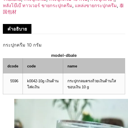
หลังโบ๊เบ๊ ทาวเวอร์ ขายกระปุกครีม
,
แหล่งขายกระปุกครีม
,
泰
国包材
คำอธิบาย
กระปุกครีม 10 กรัม
model-dbale
dcode
code
name
5596
k0042-10g เงินด้าน
กระปุกกลมตรงถ้วยเงินด้านใส
ใสkเงิน
ขอบเงิน 10 g