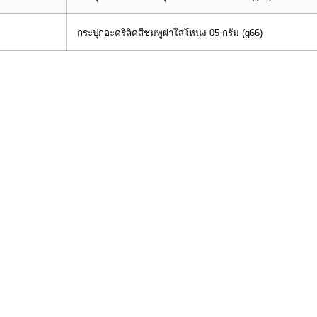
กระปุกอะคริลิคสีชมพูฝาใสโหน่ง 05 กรัม (g66)