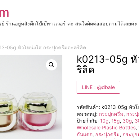
om
ปรย์ ร้านอยู่หลังตึกโบ๊เบ๊ทาวเวอร์ ค่ะ สนใจติดต่อสอบถามได้เ
13-05g หัวโหน่งใส กระปุกครีมอะคริลิค
k0213-05g หั
ริลิค
LINE : @dbale
รหัสสินค้า:
k0213-05g หัวโ
หมวดหมู่:
กระปุกครีม
,
กระปุ
ป้ายกำกับ:
10g
,
15g
,
30g
,
3
Wholesale Plastic Bottles
,
กันแดด
,
กระปุกครีม
,
กระปุก