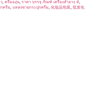
าว
,
ครีมองุ่น
,
ราคา บรรจุ ภัณฑ์ เครื่องสำอาง ค์
,
ุกครีม
,
แหล่งขายกระปุกครีม
,
化妆品包装
,
批发化