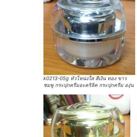
k0213-05g หัวโหน่งใส สีเงิน ทอง ขาว
ชมพู กระปุกครีมอะคริลิค กระปุกครีม องุ่น