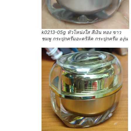
k0213-05g หัวโหน่งใส สีเงิน ทอง ขาว
ชมพู กระปุกครีมอะคริลิค กระปุกครีม องุ่น