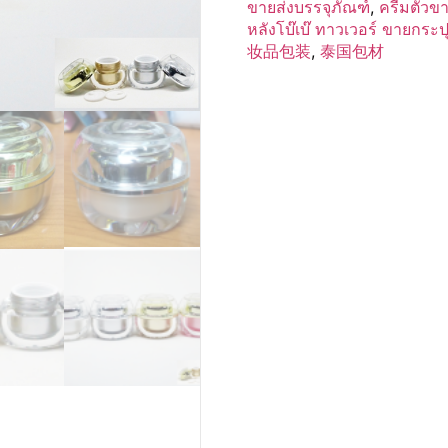
ขายส่งบรรจุภัณฑ์
,
ครีมตัวข
หลังโบ๊เบ๊ ทาวเวอร์ ขายกระป
妆品包装
,
泰国包材