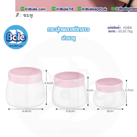
สี : ชมพู