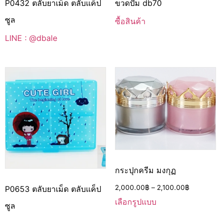
P0432 ตลับยาเม็ด ตลับแค็ป
ขวดปั้ม db70
ซูล
ซื้อสินค้า
LINE : @dbale
กระปุกครีม มงกุฏ
2,000.00
฿
–
2,100.00
฿
P0653 ตลับยาเม็ด ตลับแค็ป
เลือกรูปแบบ
ซูล