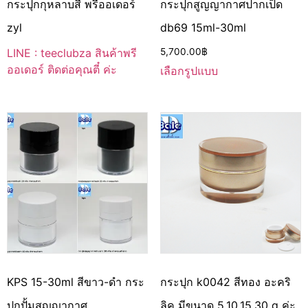
กระปุกกุหลาบสี พรีออเดอร์
กระปุกสูญญากาศปากเป็ด
zyl
db69 15ml-30ml
LINE : teeclubza สินค้าพรี
5,700.00
฿
ออเดอร์ ติดต่อคุณตี๋ ค่ะ
เลือกรูปแบบ
KPS 15-30ml สีขาว-ดำ กระ
กระปุก k0042 สีทอง อะคริ
ปุกปั้มสูญญากาศ
ลิค มีขนาด 5,10,15,30 g ค่ะ