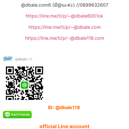
@dbale.com6 (มี@นะค่ะ) //0899632607
https://line.me/ti/p/~@dbale6001ok
https://line.me/ti/p/~@dbale.com
https://line.me/ti/p/~@dbale118.com
ID: @dbale118
official Line account