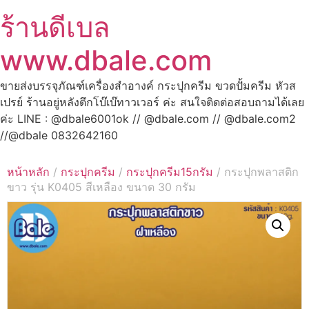
ร้านดีเบล
www.dbale.com
ขายส่งบรรจุภัณฑ์เครื่องสำอางค์ กระปุกครีม ขวดปั้มครีม หัวส
เปรย์ ร้านอยู่หลังตึกโบ๊เบ๊ทาวเวอร์ ค่ะ สนใจติดต่อสอบถามได้เลย
ค่ะ LINE : @dbale6001ok // @dbale.com // @dbale.com2
//@dbale 0832642160
หน้าหลัก
/
กระปุกครีม
/
กระปุกครีม15กรัม
/ กระปุกพลาสติก
ขาว รุ่น K0405 สีเหลือง ขนาด 30 กรัม