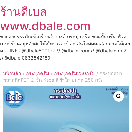
ร้านดีเบล
www.dbale.com
ขายส่งบรรจุภัณฑ์เครื่องสำอางค์ กระปุกครีม ขวดปั้มครีม หัวส
เปรย์ ร้านอยู่หลังตึกโบ๊เบ๊ทาวเวอร์ ค่ะ สนใจติดต่อสอบถามได้เลย
ค่ะ LINE : @dbale6001ok // @dbale.com // @dbale.com2
//@dbale 0832642160
หน้าหลัก
/
กระปุกครีม
/
กระปุกครีม250กรัม
/ กระปุกสปา
พลาสติกPET 2 ชั้น Kspa สีฟ้าใส ขนาด 250 กรัม