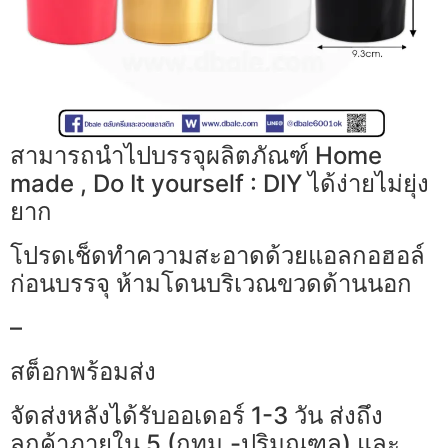
สามารถนำไปบรรจุผลิตภัณฑ์ Home
made , Do It yourself : DIY ได้ง่ายไม่ยุ่ง
ยาก
โปรดเช็ดทำความสะอาดด้วยแอลกอฮอล์
ก่อนบรรจุ ห้ามโดนบริเวณขวดด้านนอก
–
สต็อกพร้อมส่ง
จัดส่งหลังได้รับออเดอร์ 1-3 วัน ส่งถึง
ลูกค้าภายใน 5 (กทม.-ปริมณฑล) และ