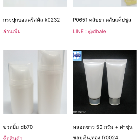
กระปุกบอลคริสตัล k0232
P0651 ตลับยา ตลับแค็ปซูล
อ่านเพิ่ม
LINE : @dbale
ขวดปั้ม db70
หลอดขาว 50 กรัม + ฝาขุ่น
ขอบเงิน,ทอง fr0024
ซื้อสินค้า