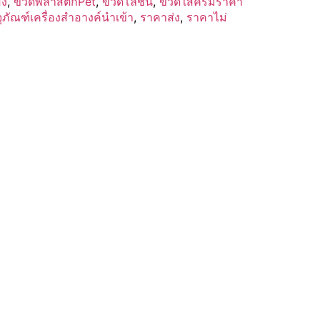
่ง
,
ขวดพลาสติกPet
,
ขวดโลชั่น
,
ขวดใส่ครีมราคา
ุภัณฑ์เครื่องสำอางค์นำเข้า
,
ราคาส่ง
,
ราคาไม่