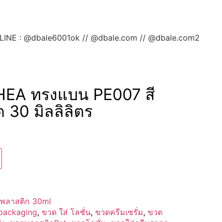
ลยค่ะ LINE : @dbale6001ok // @dbale.com // @dbale.com2
HEA ทรงแบน PE007 สี
 30 มิลลิลิตร
พลาสติก 30ml
packaging
,
ขวด ใส่ โลชั่น
,
ขวดครีมเซรั่ม
,
ขวด