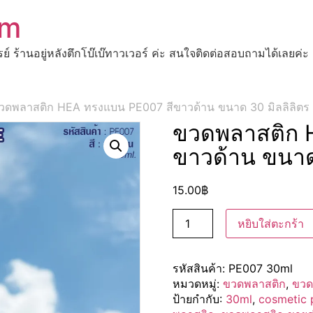
om
ปรย์ ร้านอยู่หลังตึกโบ๊เบ๊ทาวเวอร์ ค่ะ สนใจติดต่อสอบถามได้เ
วดพลาสติก HEA ทรงแบน PE007 สีขาวด้าน ขนาด 30 มิลลิลิตร
ขวดพลาสติก 
ขาวด้าน ขนาด
15.00
฿
หยิบใส่ตะกร้า
รหัสสินค้า:
PE007 30ml
หมวดหมู่:
ขวดพลาสติก
,
ขวด
ป้ายกำกับ:
30ml
,
cosmetic 