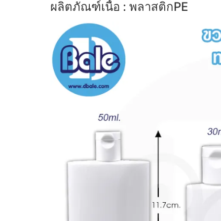
ผลิตภัณฑ์เนื้อ : พลาสติกPE