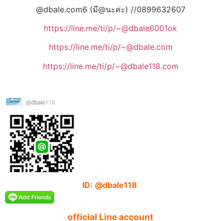
@dbale.com6 (มี@นะค่ะ) //0899632607
https://line.me/ti/p/~@dbale6001ok
https://line.me/ti/p/~@dbale.com
https://line.me/ti/p/~@dbale118.com
ID: @dbale118
official Line account