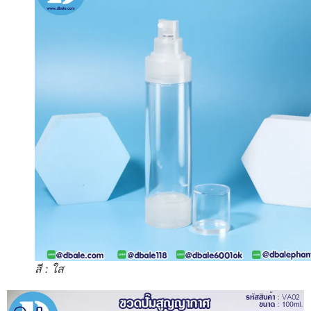
สี : ใส