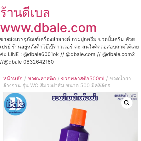
ร้านดีเบล
www.dbale.com
ขายส่งบรรจุภัณฑ์เครื่องสำอางค์ กระปุกครีม ขวดปั้มครีม หัวส
เปรย์ ร้านอยู่หลังตึกโบ๊เบ๊ทาวเวอร์ ค่ะ สนใจติดต่อสอบถามได้เลย
ค่ะ LINE : @dbale6001ok // @dbale.com // @dbale.com2
//@dbale 0832642160
หน้าหลัก
/
ขวดพลาสติก
/
ขวดพลาสติก500ml
/ ขวดน้ำยา
ล้างจาน รุ่น WC สีม่วงฝาส้ม ขนาด 500 มิลลิลิตร