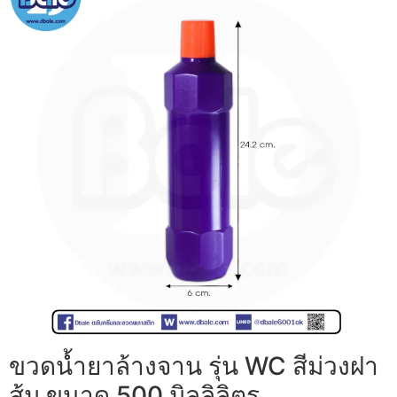
ขวดน้ำยาล้างจาน รุ่น WC สีม่วงฝา
ส้ม ขนาด 500 มิลลิลิตร