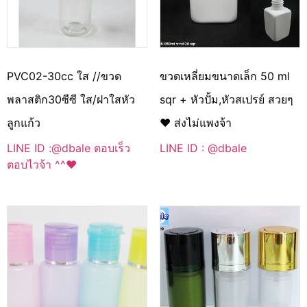
PVC02-30cc ใส //ขวด
ขวดเหลี่ยมขนาดเล็ก 50 ml
พลาสติก30ซีซี ใส/ฝาใสหัว
sqr + หัวปั้ม,หัวสเปรย์ สวยๆ
ลูกแก้ว
♥ ส่งไม่แพงจ้า
LINE ID :@dbale ตอบเร็ว
LINE ID : @dbale
ตอบไวจ้า ^^♥