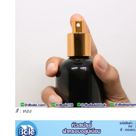
สี : ทอง