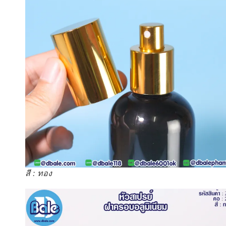
สี : ทอง