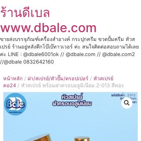
ร้านดีเบล
www.dbale.com
ขายส่งบรรจุภัณฑ์เครื่องสำอางค์ กระปุกครีม ขวดปั้มครีม หัวส
เปรย์ ร้านอยู่หลังตึกโบ๊เบ๊ทาวเวอร์ ค่ะ สนใจติดต่อสอบถามได้เลย
ค่ะ LINE : @dbale6001ok // @dbale.com // @dbale.com2
//@dbale 0832642160
หน้าหลัก
/
ฝา/สเปรย์/หัวปั๊ม/ดรอปเปอร์
/
หัวสเปรย์
คอ24
/ หัวสเปรย์ พร้อมฝาครอบอลูมิเนียม Z-013 สีทอง