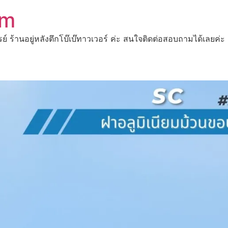
om
ปรย์ ร้านอยู่หลังตึกโบ๊เบ๊ทาวเวอร์ ค่ะ สนใจติดต่อสอบถามได้เ