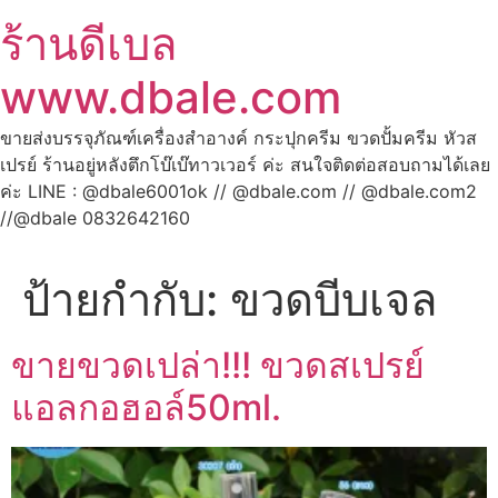
ร้านดีเบล
www.dbale.com
ขายส่งบรรจุภัณฑ์เครื่องสำอางค์ กระปุกครีม ขวดปั้มครีม หัวส
เปรย์ ร้านอยู่หลังตึกโบ๊เบ๊ทาวเวอร์ ค่ะ สนใจติดต่อสอบถามได้เลย
ค่ะ LINE : @dbale6001ok // @dbale.com // @dbale.com2
//@dbale 0832642160
ป้ายกำกับ:
ขวดบีบเจล
ขายขวดเปล่า!!! ขวดสเปรย์
แอลกอฮอล์50ml.