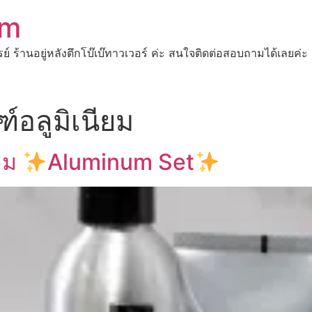
om
ปรย์ ร้านอยู่หลังตึกโบ๊เบ๊ทาวเวอร์ ค่ะ สนใจติดต่อสอบถามได้เ
์อลูมิเนียม
ียม
Aluminum Set