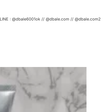
ลยค่ะ LINE : @dbale6001ok // @dbale.com // @dbale.com2