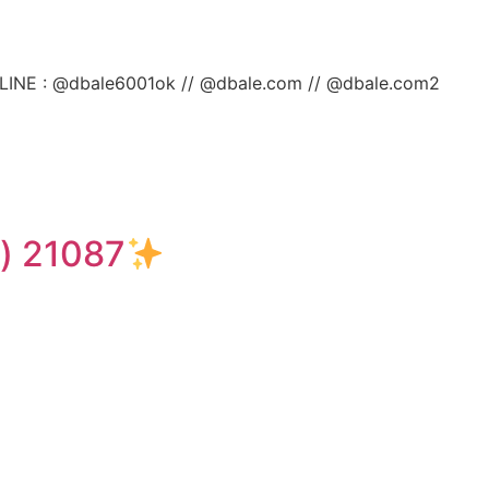
ลยค่ะ LINE : @dbale6001ok // @dbale.com // @dbale.com2
e) 21087