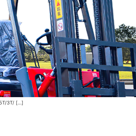
.5T/3T/ […]