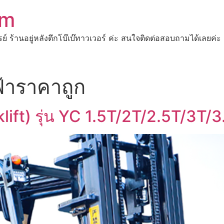
om
ปรย์ ร้านอยู่หลังตึกโบ๊เบ๊ทาวเวอร์ ค่ะ สนใจติดต่อสอบถามได้เ
้าราคาถูก
lift) รุ่น YC 1.5T/2T/2.5T/3T/3