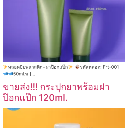
หลอดบีบพลาสติก+ฝาป๊อกแป๊ก
รหัสหลอด: Frt-001
50ml.ช […]
ขายส่ง!!! กระปุกยาพร้อมฝา
ป๊อกแป๊ก 120ml.