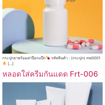
กระปุกยาพร้อมฝาป๊อกแป๊ก
รหัสสินค้า : (กระปุก) me0001
[…]
หลอดใส่ครีมกันแดด Frt-006