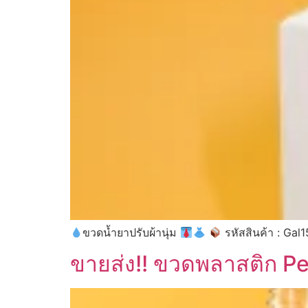
ขวดน้ำยาปรับผ้านุ่ม
รหัสสินค้า : Gal
ขายส่ง!! ขวดพลาสติก P