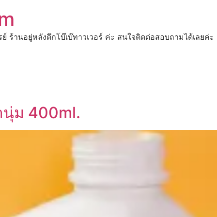
om
ปรย์ ร้านอยู่หลังตึกโบ๊เบ๊ทาวเวอร์ ค่ะ สนใจติดต่อสอบถามได้เ
านุ่ม 400ml.