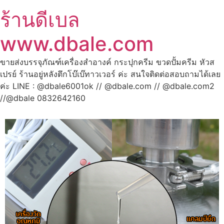
ร้านดีเบล
www.dbale.com
ขายส่งบรรจุภัณฑ์เครื่องสำอางค์ กระปุกครีม ขวดปั้มครีม หัวส
เปรย์ ร้านอยู่หลังตึกโบ๊เบ๊ทาวเวอร์ ค่ะ สนใจติดต่อสอบถามได้เลย
ค่ะ LINE : @dbale6001ok // @dbale.com // @dbale.com2
//@dbale 0832642160